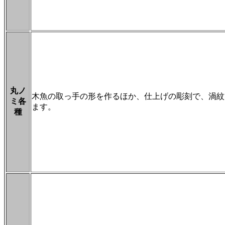
丸ノ
木魚の取っ手の形を作るほか、仕上げの彫刻で、渦紋
ミ各
ます。
種