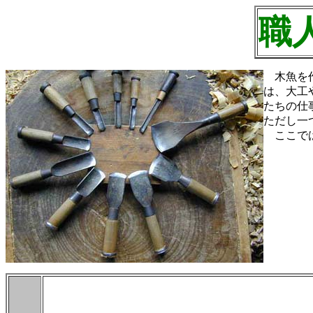
職
木魚を作
は、大工
たちの仕
ただし一
ここでは