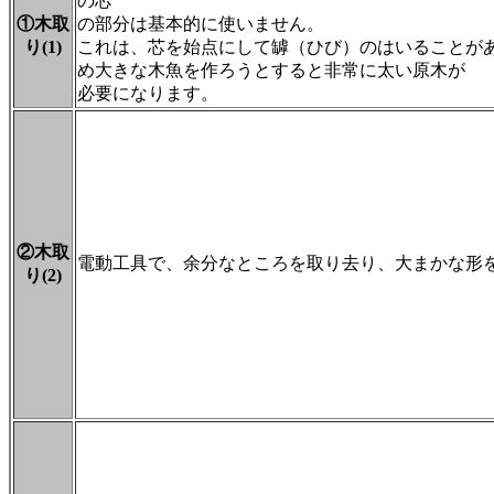
の芯
①木取
の部分は基本的に使いません。
り(1)
これは、芯を始点にして罅（ひび）のはいることが
め大きな木魚を作ろうとすると非常に太い原木が
必要になります。
②木取
電動工具で、余分なところを取り去り、大まかな形
り(2)