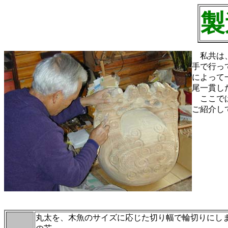
製
私共は、
手で行っ
によって
尾一貫し
ここでは
ご紹介し
丸太を、木魚のサイズに応じた切り幅で輪切りにし