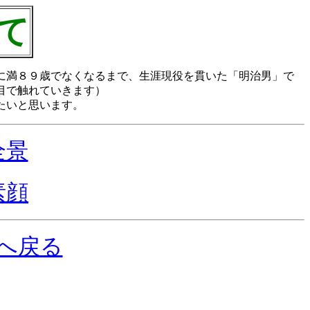
て
に満８９歳でなくなるまで、生涯現役を貫いた「明治男」で
目で触れていきます）
たいと思います。
全景
素顔
へ戻る